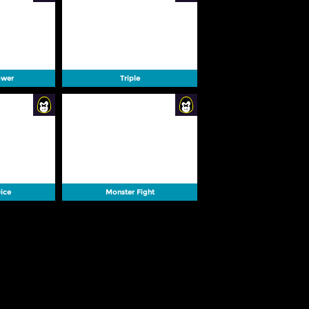
ower
Triple
ice
Monster Fight