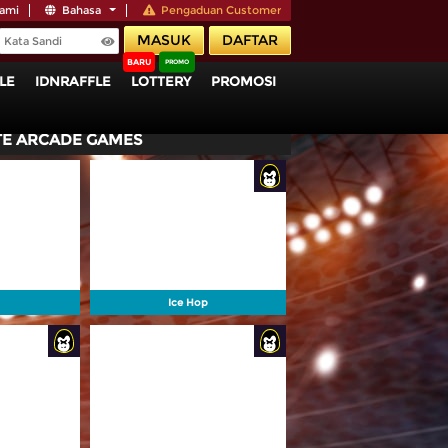
ami
Bahasa
Pengaduan Customer
DAFTAR
BARU
PROMO
LE
IDNRAFFLE
LOTTERY
PROMOSI
smi Kami untuk Proses Daftar
ensasi Bermain Terbaik Hari
TE ARCADE GAMES
ia yang Aman, Nyaman, dan
Ice Hop