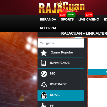
BARU
BARU
PROMO
BERANDA
SPORTS
LIVE CASINO
I
INFO TERBARU:
Selamat Datang di Raja
REFERRAL
Akun yang Cepat dan Mu
RAJACUAN - LINK ALTE
Ini. Bergabunglah Sek
Penuh Keuntungan! - i
Game Populer
IDNARCADE
MG
IDNTRADE
KONG
PP