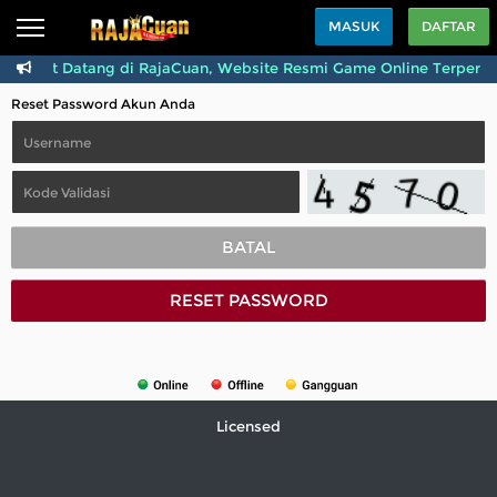
Beranda
MASUK
DAFTAR
Selamat Datang di RajaCuan, Website Resmi Game Online Terpercay
Sports
BARU
PROMO
Reset Password Akun Anda
Live Casino
BARU
IDNPoker
BARU
Slots
PROMO
BATAL
IDNLIVE
BARU
Stream N Spin
RESET PASSWORD
Arcade
PROMO
Table Games
Licensed
Lottery
BARU
PROMO
IDNRaffle